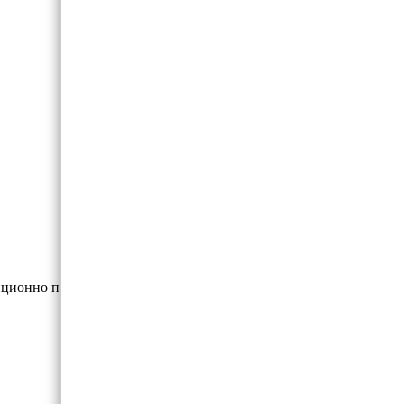
ционно по "удалёнке".