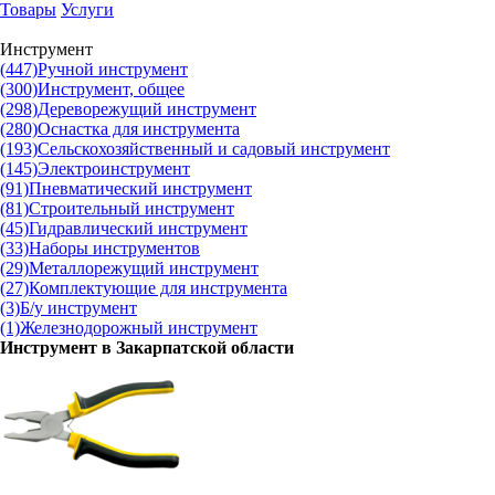
Товары
Услуги
Инструмент
(447)
Ручной инструмент
(300)
Инструмент, общее
(298)
Дереворежущий инструмент
(280)
Оснастка для инструмента
(193)
Сельскохозяйственный и садовый инструмент
(145)
Электроинструмент
(91)
Пневматический инструмент
(81)
Строительный инструмент
(45)
Гидравлический инструмент
(33)
Наборы инструментов
(29)
Металлорежущий инструмент
(27)
Комплектующие для инструмента
(3)
Б/у инструмент
(1)
Железнодорожный инструмент
Инструмент в
Закарпатской области